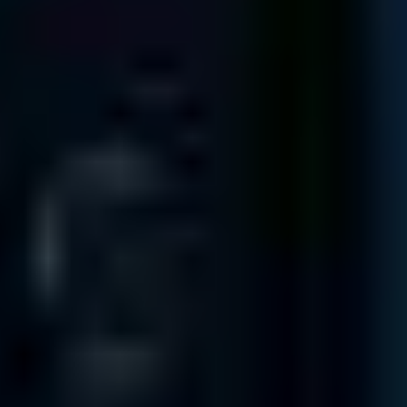
MADRID
Clínica de Datos, Calle de María de Molina, 41, 1º Chamartín,
28006 Madrid, Spain
Entrega al Cliente
Servicio al Cliente