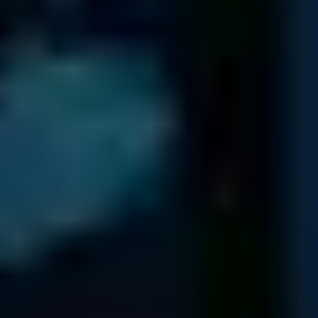
MUNDO!
Para ver nuestras opiniones de Trustpilot, active las cookies analíticas.
Ver perfil de Trustpilot
CLÍNICA DE DATOS OFICINAS
BARCELONA
Clínica de Datos Gran Via de les Corts Catalanes, 583, 5th floor,
08011 Barcelona, Spain
Entrega al Cliente
Servicio al Cliente