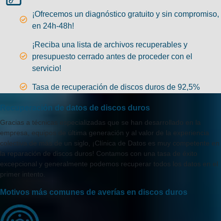
¡Ofrecemos un diagnóstico gratuito y sin compromiso,
en 24h-48h!
¡Reciba una lista de archivos recuperables y
presupuesto cerrado antes de proceder con el
servicio!
Tasa de recuperación de discos duros de 92,5%
Recuperación de datos de discos duros
Gracias a técnicas especializadas que se han desarrollado en la
empresa, equipos de última generación y al valor de la experiencia
colectiva de más de un siglo, ¡Clínica de Datos es muy competente en
la reparación de discos duros! Contamos con una tasa de éxito
excepcional y generalmente podemos recuperar todos los datos en el
primer intento.
Motivos más comunes de averías en discos duros