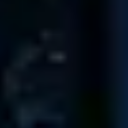
¡Cada uno de nuestros técnicos ha examinado más de 1.000
unidades de disco duro!
Conozca a nuestro equipo
140.974
Diagnósticos
realizados desde 2001
92,5
%
Tasa de recuperación
en todos los medios y tipos de avería
4,5
TrustScore
en
Trustpilot
14.322
Piezas de recambio
en nuestra biblioteca, ahorrándole tiempo y
dinero
¡PROFESIONALES CERTIFICADOS EN LOS
QUE CONFÍAN EMPRESAS DE TODO EL