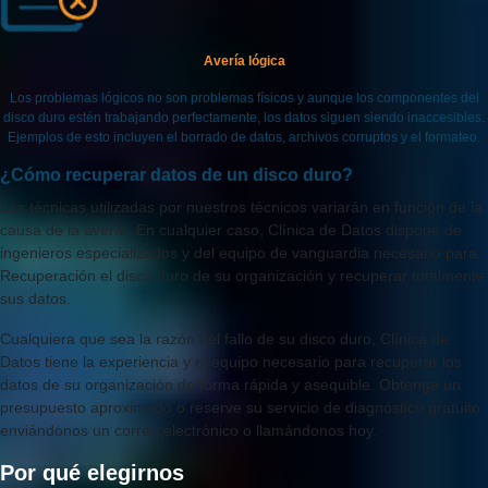
Avería lógica
Los problemas lógicos no son problemas físicos y aunque los componentes del
disco duro estén trabajando perfectamente, los datos siguen siendo inaccesibles.
Ejemplos de esto incluyen el borrado de datos, archivos corruptos y el formateo.
¿Cómo recuperar datos de un disco duro?
Las técnicas utilizadas por nuestros técnicos variarán en función de la
causa de la avería. En cualquier caso, Clínica de Datos dispone de
ingenieros especializados y del equipo de vanguardia necesario para
Recuperación el disco duro de su organización y recuperar totalmente
sus datos.
Cualquiera que sea la razón del fallo de su disco duro, Clínica de
Datos tiene la experiencia y el equipo necesario para recuperar los
datos de su organización de forma rápida y asequible. Obtenga un
presupuesto aproximado o reserve su servicio de diagnóstico gratuito
enviándonos un correo electrónico o llamándonos hoy.
Por qué elegirnos