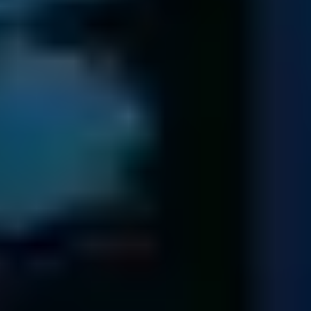
Contacto y diagnóstico
Envíe su dispositivo y uno de nuestros especialistas se
comunicará con usted.
Embale cuidadosamente su dispositivo.
Descargue y complete el formulario de envío y adjúntelo
con su dispositivo.
Envíenos el paquete de forma segura a través de Correos
o por mensajería.
Formulario de envío
Verificación de archivos
Le enviamos presupuesto cerrado junto con un listado de
archivos recuperables
Al recibir su dispositivo, le enviaremos un número de
trabajo mediante correo electrónico y empezaremos con el