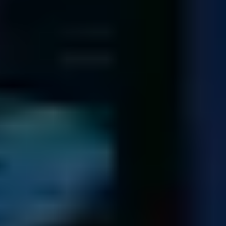
diagnóstico.
Tras haber identificado el problema y cómo solucionarlo,
le enviaremos una lista de ficheros recuperables y un
presupuesto sin compromiso.
En el improbable caso de que no podamos recuperar sus
datos, le devolveremos su unidad a través de un método
seguro.
Envío de sus datos
Recuperamos los datos de su organización ...
Transferimos todos los datos recuperados a un nuevo
dispositivo.
Después de haber recibido el pago, le devolvemos sus
datos por mensajería en 24h desde el volcado.
Conservamos una copia de seguridad de sus datos
durante siete días en caso de consulta. Tras este período,
los datos se borran de forma segura.
Diagnóstico gratuito