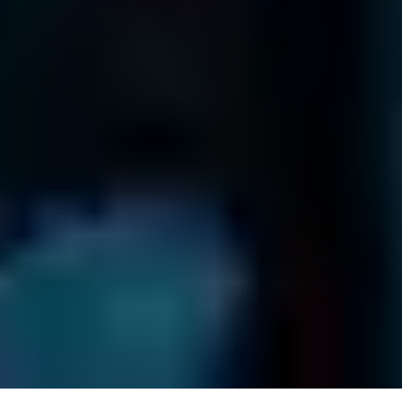
900 838 108
Términos y condiciones
Política de devolución
Política de confidencialidad
Mapa del sitio
© Clínica de Datos
2026
. Todos los derechos reservados.