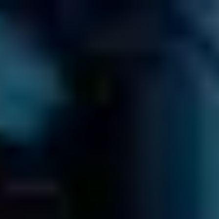
900 838 108
LLÁMENOS AHORA
Contáctenos Ahora
Contáctenos
≡
PRESUPUESTO
GUÍA DE PRECIOS