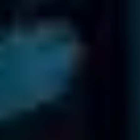
Oficinas internacionales
Clínica de Datos
forma parte de una red internacional de oficinas.
CON LA CONFIANZA DE
ORGANIZACIONES A NIVEL MUNDIAL